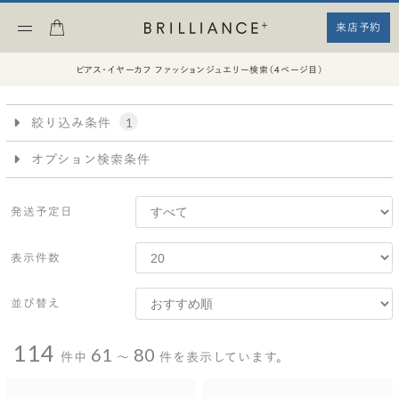
来店予約
ピアス・イヤーカフ ファッションジュエリー検索（4ページ目）
絞り込み条件
1
オプション検索条件
アイテム
スタイル
発送予定日
リングスタイル
ソリティア
モチーフ
表示件数
ピンキーリング
ベビーリング
ネックレス
ピアス・イヤーカフ
リング
並び替え
エタニティ
＆ペンダント
114
61
80
件中
〜
件を表示しています。
ネックレススタイル
素材
ソリティア
モチーフ