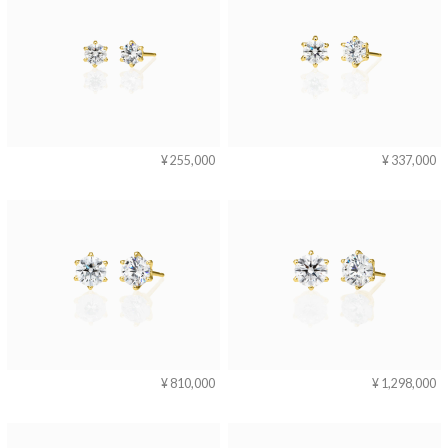
イニシャル
ステーション
ライン
プラチナ
ホワイトゴールド
イエローゴールド
ピアススタイル
スタッド
フープ
ピンクゴールド
コンビ
¥ 255,000
¥ 337,000
フック
アメリカン
ダイヤモンド／カラーストーン
価格
-
¥ 810,000
¥ 1,298,000