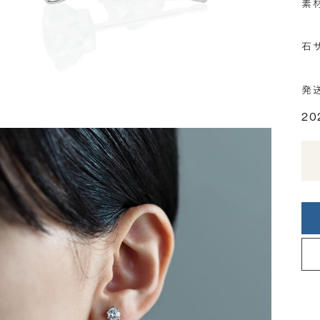
素
石
発
20