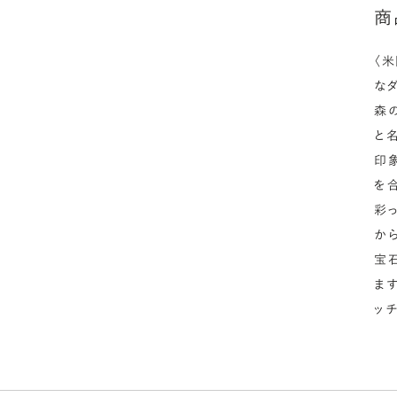
商
〈
な
森
と
印
を
彩
か
宝
ま
ッチ