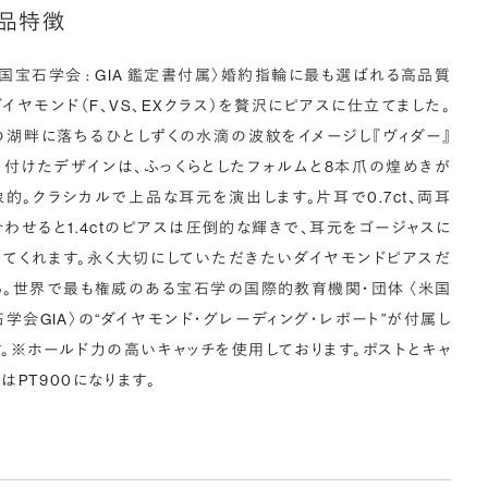
品特徴
米国宝石学会 : GIA 鑑定書付属〉婚約指輪に最も選ばれる高品質
ダイヤモンド（F、VS、EXクラス）を贅沢にピアスに仕立てました。
の湖畔に落ちるひとしずくの水滴の波紋をイメージし『ヴィダー』
名付けたデザインは、ふっくらとしたフォルムと8本爪の煌めきが
象的。クラシカルで上品な耳元を演出します。片耳で0.7ct、両耳
合わせると1.4ctのピアスは圧倒的な輝きで、耳元をゴージャスに
ってくれます。永く大切にしていただきたいダイヤモンドピアスだ
ら。世界で最も権威のある宝石学の国際的教育機関・団体 〈米国
石学会GIA〉の“ダイヤモンド・グレーディング・レポート”が付属し
す。※ホールド力の高いキャッチを使用しております。ポストとキャ
はPT900になります。