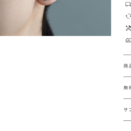
商
無
サ