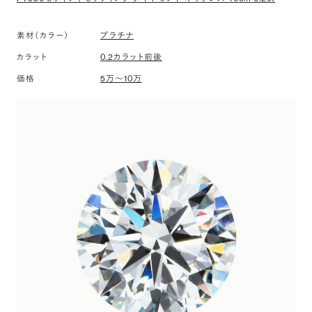
素材（カラー）
プラチナ
カラット
0.2カラット前後
価格
5万〜10万