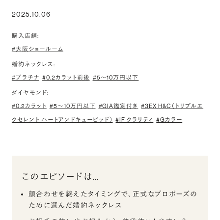
2025.10.06
購入店舗:
#大阪ショールーム
婚約ネックレス:
#プラチナ
#0.2カラット前後
#5〜10万円以下
ダイヤモンド:
#0.2カラット
#5〜10万円以下
#GIA鑑定付き
#3EX H&C（トリプルエ
クセレント ハートアンドキューピッド）
#IF クラリティ
#Gカラー
このエピソードは…
顔合わせを終えたタイミングで、正式なプロポーズの
ために選んだ婚約ネックレス