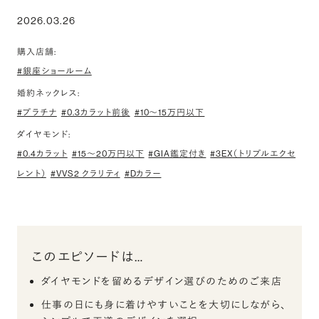
2026.03.26
購入店舗:
#銀座ショールーム
婚約ネックレス:
#プラチナ
#0.3カラット前後
#10〜15万円以下
ダイヤモンド:
#0.4カラット
#15〜20万円以下
#GIA鑑定付き
#3EX（トリプルエクセ
レント）
#VVS2 クラリティ
#Dカラー
このエピソードは…
ダイヤモンドを留めるデザイン選びのためのご来店
仕事の日にも身に着けやすいことを大切にしながら、