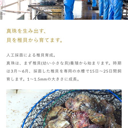
真珠を生み出す、
貝を稚貝から育てます。
人工採苗による稚貝育成。
真珠は、まず稚貝(幼い小さな貝)養殖から始まります。時期
は3月～6月、採苗した稚貝を専用の水槽で15日～25日間飼
育します。1～1.5mmの大きさに成長。