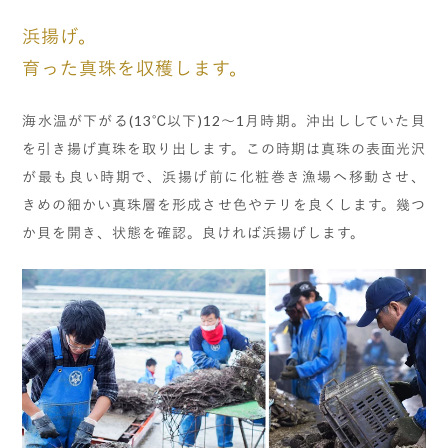
浜揚げ。
育った真珠を収穫します。
海水温が下がる(13℃以下)12～1月時期。沖出ししていた貝
を引き揚げ真珠を取り出します。この時期は真珠の表面光沢
が最も良い時期で、浜揚げ前に化粧巻き漁場へ移動させ、
きめの細かい真珠層を形成させ色やテリを良くします。幾つ
か貝を開き、状態を確認。良ければ浜揚げします。