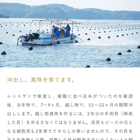
沖出し。真珠を育てます。
レントゲンで検査し、縦籠に並べ足糸がついたのを確認
後、当年物で、7～9ヶ月、越し物で、15～22ヶ月の期間沖
出しします。越し物真珠を作るには、2年分の手術貝（挿核
した貝）を吊るさなくてはなりません。母貝もピースの元と
なる細胞貝も2年育ててからしか使いませんので、その貝を
吊るす漁場も必要。密集して貝が酸素不足にならないよう餌