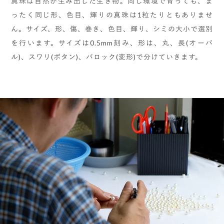
真珠は自然が生み出した生き物。同じ環境で育っても、ま
ったく同じ形、色目、輝りの真珠は1粒たりともありませ
ん。サイズ、形、傷、巻き、色目、輝り、シミの大小で選別
を行います。サイズは0.5mm刻み、形は、丸、長(オーバ
ル)、スワリ(ボタン)、バロック(変形)で分けていきます。