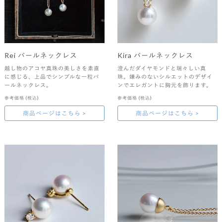
Rei パールネックレス
Kira パールネックレス
越し物のアコヤ真珠の美しさを素直
澄んだダイヤモンドと瑞々しい真
に感じる、上品でシンプルな一粒パ
珠。嫌みのないシルエットのデザイ
ールネックレス。
ンでエレガントに胸元を飾ります。
参考価格
(税込)
参考価格
(税込)
商品ページはこちら >
商品ページはこちら >