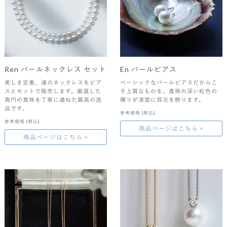
Ren パールネックレス セット
En パールピアス
美しき定番、連のネックレスをピア
べーシックなパールピアスだからこ
スとセットで販売します。厳選した
そ上質なものを。真珠の深い虹色の
真円の真珠を丁寧に連ねた最高の逸
輝りが清楚に耳元を飾ります。
品です。
参考価格
(税込)
参考価格
(税込)
商品ページはこちら >
商品ページはこちら >