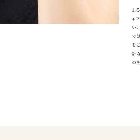
ま
ィ
い
で
を
計
の