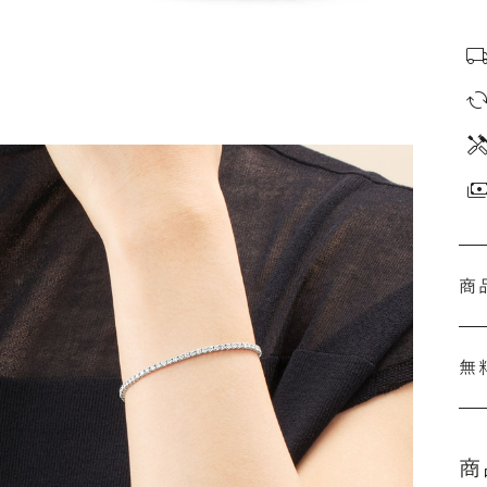
商
無
商