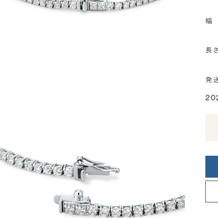
幅
長
発
20