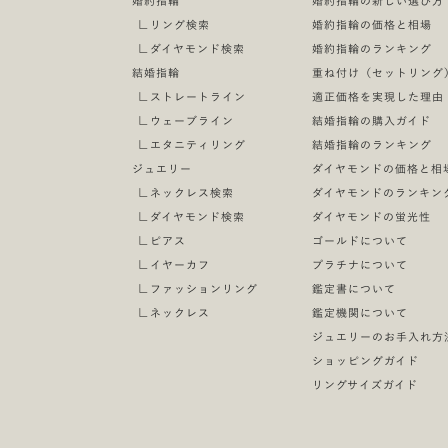
婚約指輪
婚約指輪の新しい選び方
∟
リング検索
婚約指輪の価格と相場
∟
ダイヤモンド検索
婚約指輪のランキング
結婚指輪
重ね付け（セットリング
∟
ストレートライン
適正価格を実現した理由
∟
ウェーブライン
結婚指輪の購入ガイド
∟
エタニティリング
結婚指輪のランキング
ジュエリー
ダイヤモンドの価格と相
∟
ネックレス検索
ダイヤモンドのランキン
∟
ダイヤモンド検索
ダイヤモンドの蛍光性
∟
ピアス
ゴールドについて
∟
イヤーカフ
プラチナについて
∟
ファッションリング
鑑定書について
∟
ネックレス
鑑定機関について
ジュエリーのお手入れ方
ショッピングガイド
リングサイズガイド