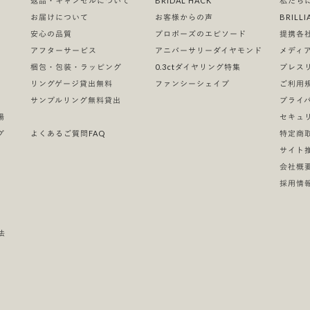
返品・キャンセルについて
BRIDAL HACK
私たち
お届けについて
お客様からの声
BRIL
安心の品質
プロポーズのエピソード
提携各
）
アフターサービス
アニバーサリーダイヤモンド
メディ
梱包・包装・ラッピング
0.3ctダイヤリング特集
プレス
リングゲージ貸出無料
ファンシーシェイプ
ご利用
サンプルリング無料貸出
プライ
場
セキュ
グ
よくあるご質問FAQ
特定商
サイト
会社概
採用情
法