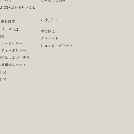
について
ご来店のご案内
LIANCE+だから叶うこと
社
お支払い
ア掲載履歴
リリース
銀行振込
規約
クレジット
バシーポリシー
ショッピングローン
リティーポリシー
取引法に基づく表記
推奨環境について
要
報