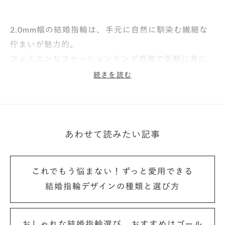
2.0mm幅の結婚指輪は、手元に自然に馴染む繊細な
佇まいが魅力的。
フェミニンなファッションリング感覚で気軽に身に
着けたい方や、圧迫感が少ないのでリングを着け慣れ
続きを読む
ないという方にもぴったりです。
ただ耐久性はあまり高い方ではありませんので、手に
あわせて読みたい記事
強い力が掛かる、例えば重いフライパンなどを扱う際
などは外すのが無難。
また、リングサイズが14号以上の場合は変形の心配
これでもう悩まない！ずっと愛用できる
も出てくることから、1つ上の2.5mm以上の太さを選
結婚指輪デザインの種類と選び方
ぶことをおすすめします。
おしゃれな結婚指輪選び、おすすめはゴール