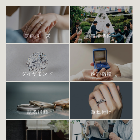
3.0mm幅の結婚指輪はまろやかな印象。優しさに加
え、よりエレガントさが感じられます。
装着感は2.5mmとほとんど変わらず軽やかですが、
幅がしっかりあるので耐久性や安定感が高く、日常
プロポーズ
結婚準備
生活でもより安心して身に着けることができます。
2.5mm幅と並ぶ、女性用結婚指輪の王道サイズで
す。
ダイヤモンド
婚約指輪
■【結婚指輪3.5mm幅】の特徴と注意点
結婚指輪
重ね付け