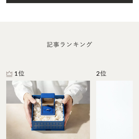
記事ランキング
結婚指輪 スクエア
1位
2位
2.5mm幅の結婚指輪は2.0mm幅から比べると、ふっ
くらと柔らかな線を描き、より優しい印象に仕上が
ります。
耐久性も繊細さも叶うのが、この太さのうれしいとこ
ろ。婚約指輪やお手持ちのファッションリングとの
重ね付けがしやすいのも特徴です。