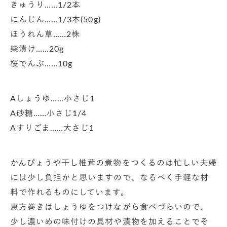
きゅうり……1/2本
にんじん……1/3本(50g)
ほうれん草……2株
柴漬け……20g
桜でんぶ……10g
Aしょうゆ……小さじ1
A砂糖……小さじ1/4
Aすりごま……大さじ1
かんぴょうや干し椎茸の煮物をつくるのは忙しい夫婦
には少し負担かと思いますので、なるべく手軽な材
料で作れるものにしています。
恵方巻きはしょうゆをつけながら食べづらいので、
少し濃いめの味付けの具材や漬物を加えることでそ