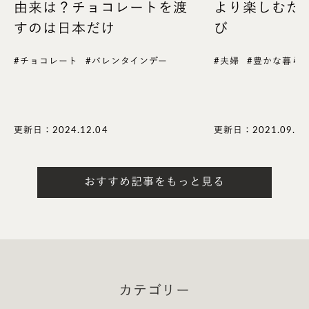
由来は？チョコレートを渡
より楽しむた
広告会社勤務の傍ら、夫婦で一緒に料理を作るレシピ紹介サ
すのは日本だけ
び
イト「ふたりごはん」を開設。
その後、調理師学校を卒業し独立。
#チョコレート
#バレンタインデー
#夫婦
#豊かな暮ら
主に「旬野菜、発酵の手軽料理」などの領域で、雑誌や
WEBへのレシピ提供、企業のレシピ開発、料理教室、イベ
ント出演などを行う。
更新日：2024.12.04
更新日：2021.09.26
夫婦でつくるレシピサイト「
ふたりごはん
」
Youtube「榎本美沙の季節料理」
おすすめ記事をもっと見る
instagram
カテゴリー