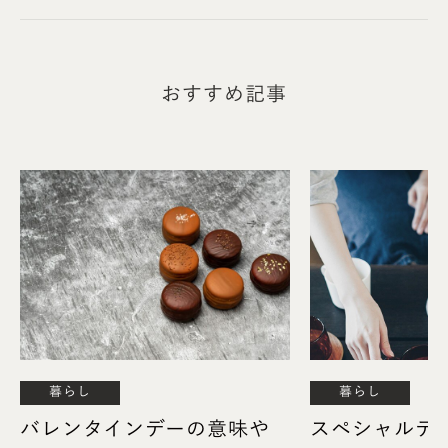
おすすめ記事
榎本美沙
料理家(調理師/発酵マイスター)
暮らし
暮らし
「季節の手仕事・季節の料理」を忙しい人にも気軽にをモッ
バレンタインデーの意味や
スペシャルテ
トーにしたレシピ開発。