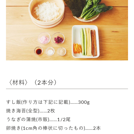
〈材料〉（2本分）
すし飯(作り方は下記に記載)……300g
焼き海苔(全型)……2枚
うなぎの蒲焼(市販)……1/2尾
卵焼き(1cm角の棒状に切ったもの)……2本