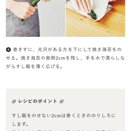
❹ 巻きすに、光沢がある方を下にして焼き海苔をの
せる。焼き海苔の奥側2cmを残し、手を水で濡らしな
がらすし飯を薄く広げる。
/// レシピのポイント ///
すし飯をのせない2cmは巻くときののりしろに
します。