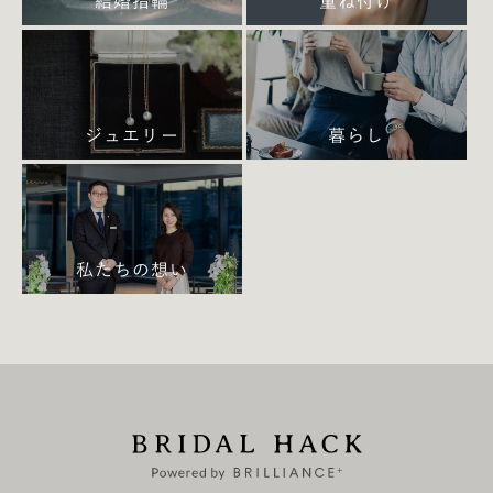
結婚指輪
重ね付け
アラウンド
ジュエリー
暮らし
クロスし重なり合うアームが印象的な、大胆
でファッショナブルなラボグロウンダイヤモ
ンドリング『アラウンド』。溶け込むような
私たちの想い
2本の爪でセンターストーンを支えるデザイ
ンは、引っかかりにくくストレスフリーな着
け心地も魅力です。
潮田
：
『タクト』はピンクゴールドでおすすめしたいデザイ