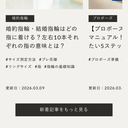
現していると思うポイントなどがあれば教えてくださ
い。
婚約指輪
プロポーズ
婚約指輪・結婚指輪はどの
【プロポーズ
潮田
：
指に着ける？左右10本それ
マニュアル！
「シルエットのユニークさ」「グラフィカルさ」「ク
ぞれの指の意味とは？
たい5ステッ
リアな輝き」ですね。そして、地金のカラフルさでも
Playfulを表現しています。
#サイズ測定方法
#プレ花嫁
#プロポーズ準備
#
#リングサイズ
#指
#指輪の基礎知識
更新日：2026.03.09
更新日：2026.03.09
新着記事をもっと見る