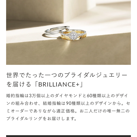
ダイヤモンドをもっと身近に。もっと自
由に。日常でも楽しめるデザインを提案
渡邉
：
次はデザインについてお伺いします。今回発売する商
品のコンセプトを「Playful」に決めた理由を教えて
ください。
世界でたった一つのブライダルジュエリー
を届ける「BRILLIANCE+」
潮田
：
婚約指輪は3万個以上のダイヤモンドと60種類以上のデザイ
ラボグロウンダイヤモンドだからこそ出来ることを部
ンの組み合わせ、結婚指輪は90種類以上のデザインから。セ
署内で話し合いました。ダイヤモンドって敷居が高い
ミオーダーでありながら適正価格。お二人だけの唯一無二の
と言うイメージを持たれがちなのですが「もっとダイ
ブライダルリングをお届けします。
ヤで遊びたいよね」という言葉がメンバーから出て
きて。