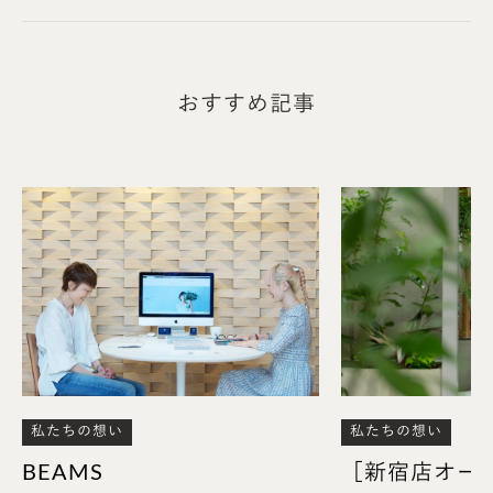
おすすめ記事
潮田
：
今回の商品は、0.5ct以上の大きなダイヤモンドを使
用するので、ダイヤモンドにより多くの光を取り込ん
で魅力的に見せるために、爪（※3）を少なくしてい
ます。
特に、2点留めの『クリア』『アラウンド』のデザイ
ンが難しかったですね。着けた時の安心感や強度を
保ちながらも洗練された見た目を両立させるため
に、かなり試行錯誤しました。
私たちの想い
私たちの想い
BEAMS
［新宿店オー
※3 ダイヤモンドを留めている地金部分のこと