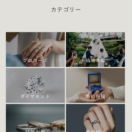
ヤモンドリング『クリア』。丸みのある大き
カテゴリー
な2本爪をあしらったシンプルなデザイン、
センターストーンを引き立てるこだわりのシ
ルエットで、存在感のあるダイヤモンドのあ
りのままの美しさを、様々な方向から楽しむ
ことができます。
プロポーズ
結婚準備
ダイヤモンド
婚約指輪