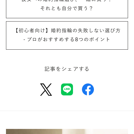
また、製造工程においても工房のご協力の元、2種類
それとも自分で買う？
のダイヤモンドを混在させない工夫を細部に渡り行っ
ています。
特にこだわったのが、石留め（※2）の過程です。ラ
【初心者向け】婚約指輪の失敗しない選び方
ボグロウンダイヤモンドの石留めは、専任の職人が別
- プロがおすすめする8つのポイント
棟にある専用の加工場所で行います。通常のダイヤモ
ンドの石留め加工とはしっかりと別管理しているんで
す。
記事をシェアする
※2 リングの貴金属の枠に宝石を留める作業のこと。
潮田
：
お客様に安心して手に取っていただける生産体制が、
しっかり取れていますよね。