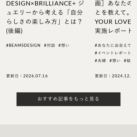
DESIGN×BRILLIANCE+ ジ
画］あなたの
ュエリーから考える「自分
とを教えて。＃T
らしさの楽しみ方」とは？
YOUR LOV
(後編)
実施レポート
#BEAMSDESIGN
#対談
#想い
#あなたに出会えてよ
#イベントレポート
#夫婦
#想い
#結婚
更新日：2026.07.16
更新日：2024.12.04
おすすめ記事をもっと見る
クリア
澄み切った輝きを意味するラボグロウンダイ