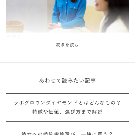
渡邉
：
理想的なパートナーが見つかって本当に良かったで
続きを読む
す。導入にあたり、特に苦労した点などはありました
か？
あわせて読みたい記事
大町
：
天然のダイヤモンドとラボグロウンダイヤモンドを混
在させない仕組みづくりを徹底したことでしょう
ラボグロウンダイヤモンドとはどんなもの？
か。
特徴や価値、選び方まで解説
まず仕入・検品の場所を物理的に分けました。
彼女への婚約指輪選び、一緒に買う？