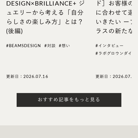
DESIGN×BRILLIANCE+ ジ
ド］お客様の
ービス、ホスピタリティの提供をしていけるよう努め
ュエリーから考える「自分
に合わせて選
たいと思います。
らしさの楽しみ方」とは？
いきたい ー
(後編)
ラスの新たな
Voice02. Designer officer(from
#BEAMSDESIGN
#対談
#想い
#インタビュー
Queue.inc)
#ラボグロウンダイヤ
ブリリアンスプラスのWEBサイトは全て社内のWEB
更新日：2026.07.16
更新日：2026.07.28
デザイナーが制作を行い、今回のフェアページも社内
のWEBデザイナーがデザインからコーディングまで
おすすめ記事をもっと見る
を一貫して担当しています。
今回、いい夫婦の日フェアページを担当したのは昨
年ブリリアンスプラスにWEBデザイナーとして中途