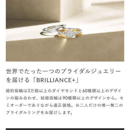
精こめて一品一品調理いたしました。
また、おふたりのベストマッチをメニューのすべてで
表現するために、フードとワインの“マリアージュ”に
はこだわりました。
幸せに満ちたおふたりの席を思い浮かべながら「こ
のフードには、ぜひこのワインをご提供しよう」とい
ったディスカッションはとても楽しいものでした。
世界でたった一つのブライダルジュエリー
— このキャンペーンをやってよかったと感じたこと
はどういった部分でしょうか？
を届ける「BRILLIANCE+」
婚約指輪は3万個以上のダイヤモンドと60種類以上のデザイ
ンの組み合わせ、結婚指輪は90種類以上のデザインから。セ
五十嵐さん
：お客様からお慶びの声を頂戴しており、
ミオーダーでありながら適正価格。お二人だけの唯一無二の
大変ありがたい限りではございますが、実はまだ良か
ブライダルリングをお届けします。
ったという実感がございません。
私どもとしては恐らくこの5組のお客様が、またおふ