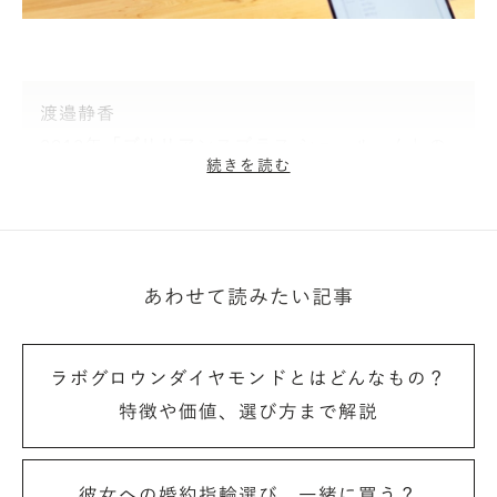
渡邉静香
2012年「ブリリアンスプラス ショールーム」の
続きを読む
カスタマーサポートスタッフとして中途入社。カ
スタマーサポート部のリーダーを経て、現在戦略
企画チームに異動し広報を担当。ブリリアンスプ
ラスのブランド認知向上に尽力する。
あわせて読みたい記事
ラボグロウンダイヤモンドとはどんなもの？
— 一方で、五十嵐さんはブリリアンスプラスからこ
特徴や価値、選び方まで解説
の提案を受けた時どう思われましたか？
五十嵐隆(以下、五十嵐)さん
：夫婦の人生とこれから
彼女への婚約指輪選び、一緒に買う？