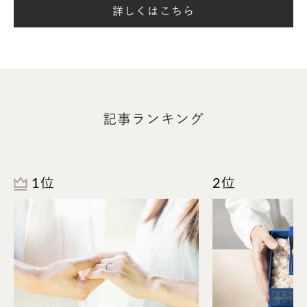
たり仲良くご来店いただいた時に「本当に良かっ
詳しくはこちら
た」と心の底から感じるのだと思っております。
記事ランキング
1位
2位
五十嵐 隆