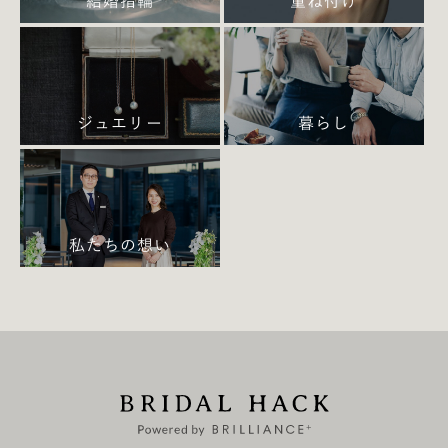
結婚指輪
重ね付け
田中文子(以下、田中)
：コラボということでお互いの
良さが引き立つよう気を付けつつも、ブリリアンスプ
ジュエリー
暮らし
ラスのサイト内に掲載されるので、ブリリアンスプラ
スらしさはしっかりと表現できるよう気を付けまし
た。
また、ブリリアンスプラスの結婚指輪を宣伝するとい
うより、「結婚して初めて迎えるいい夫婦の日を思い
私たちの想い
出に残る日にしませんか？」という提案に重きを置い
てページを構成しています。なのでページ中盤の応募
条件から下の”流れ”はこだわっています。