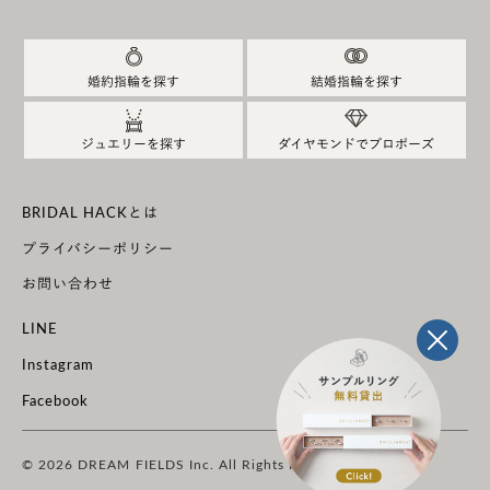
婚約指輪を探す
結婚指輪を探す
ジュエリーを探す
ダイヤモンドでプロポーズ
BRIDAL HACKとは
プライバシーポリシー
お問い合わせ
特に夫婦の手の写真からコンセプトの説明導入部分の
LINE
流れはしっかり目に留まるように気を付けつつも、
Instagram
自然な感じでお客様の意識に残るよう演出しまし
Facebook
た。
あとは、TOP画像をどうするかは非常に悩みました。
© 2026 DREAM FIELDS Inc. All Rights Reserved.
いい夫婦の日、コラボレーション、結婚指輪…様々な