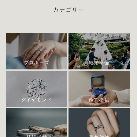
入社した田中文子。
カテゴリー
前例のない企画内容に対し、どのようにしてデザイン
を組み立てていったのか。
そのこだわりと完成までの試行錯誤について語って
もらいました。
プロポーズ
結婚準備
モノじゃない。伝えたいのは時を重ねてい
く「夫婦の空気」
ダイヤモンド
婚約指輪
— 今回初めての試みとなるフェアでしたが、キャン
ペーンページのデザインについて特にこだわった点や
気を付けた点はありますか？