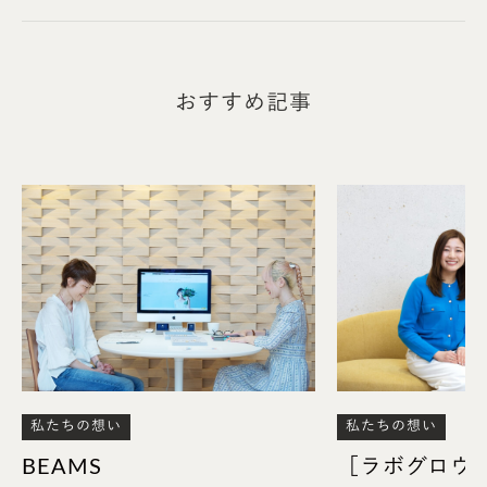
Bar a Vin 52 AZABU TOKYOも、この麻布十番で輝
き続けられるよう、これからも力を尽くしてまいりた
いと思います。皆さまのまたのご来店を心よりお待ち
しております。
おすすめ記事
渡邉
：初めての取り組みだったこともあり、皆様に
喜んでいただけるかなと、当日までかなり緊張と不安
を抱えていました。
しかし、いざ当日を迎えると、参加いただいたゲス
トの皆様がとても楽しんでくださっている様子がダイ
レクトに伝わり、笑顔でお帰りになられたことが大
変印象的でした。
指輪を販売するだけでなく、その先に続くストーリー
も微力ながら寄り添い、お手伝いできることが弊社
私たちの想い
私たちの想い
らしい取り組みだと考えています。今後も、より多く
BEAMS
［ラボグロウ
のお客様に知ってもらい、喜んでいただける商品やサ