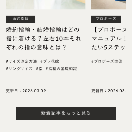
2013年7月、成城石井コーポレートコミュニケー
ション室の初代室長として中途入社。
婚約指輪
プロポーズ
戦略広報を展開し成城石井のブランド力向上を実
婚約指輪・結婚指輪はどの
【プロポーズ
現。現在は執行役員として広報、ブランドデザイ
指に着ける？左右10本それ
マニュアル！
ン、CS推進、理念経営、CSRを担当し、さらな
ぞれの指の意味とは？
たい5ステッ
る企業価値向上のために奔走している。
#サイズ測定方法
#プレ花嫁
#プロポーズ準備
#
#リングサイズ
#指
#指輪の基礎知識
— キャンペーンを終えて、今どんな気持ちですか？
更新日：2026.03.09
更新日：2026.03.09
五十嵐さん
：この度は貴重な機会を頂戴して、ブリリ
アンスプラス様には心より御礼を申し上げます。
新着記事をもっと見る
ご利用いただきましたおふた方の結婚指輪が、年を経
ることに輝きを増していくかのように、私どものLe