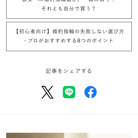
共に歩んでいく結婚指輪を初めて着けて迎える「いい
それとも自分で買う？
夫婦の日」に、Le Bar a Vin 52 AZABU TOKYOで想
い出深い時を過ごしていただけるとのことで、本当に
【初心者向け】婚約指輪の失敗しない選び方
ありがたいお話を頂戴したと、スタッフ一同、素直
- プロがおすすめする8つのポイント
に喜んでおりました。
一方で、この日を幸せに満ちた日にするために全力を
注がなければならないと、今までにはない“心地よ
い”プレッシャーも感じておりました。
記事をシェアする
— 今回の企画において、どういった部分にこだわら
れたのでしょうか？
五十嵐さん
：おふたりがこだわって作られた指輪を
着ける日にふさわしいメニューとするために、私ども
も成城石井がこだわって集めた食材を、シェフが丹