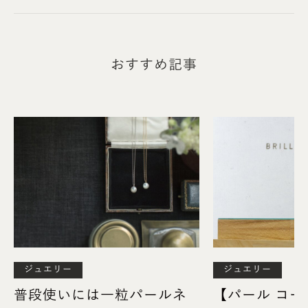
イニシャル＋記念日の日付
おすすめ記事
結婚指輪の刻印として、最も人気のパターンです。先
ほどご紹介した「お互いのイニシャル」と「二人だけ
の記念日の日付」の例を組み合わせると、文面が出
来上がります。
スペースが限られた婚約指輪にもイニシャルと記念
日を刻印したいという場合は
＜イニシャル＞＆＜イニシャル＞’23（半角6文字）
ジュエリー
ジュエリー
普段使いには一粒パールネ
【パール コ
のように日付を省略すれば、希望を叶えることができ