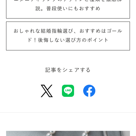
（いつまでも一緒にという願いを込めて／ラテン語
説。普段使いにもおすすめ
を使用）
＜イニシャル＞ ∞ ＜イニシャル＞
（永遠に一緒）
おしゃれな結婚指輪選び、おすすめはゴール
＜イニシャル＞ ♡ ＜イニシャル＞
ド！後悔しない選び方のポイント
（一生愛する）
記事をシェアする
二人だけの記念日の日付
イニシャル同様、定番の刻印である日付。結婚指輪
だと「入籍日」が圧倒的に人気ですが、その他にも
「初めて出逢った日」「付き合った日」「プロポーズ
した日」「結婚式の日」を永遠の記念日として刻印す
る方も。指輪をふと見る度に、当時の新鮮な気持ち