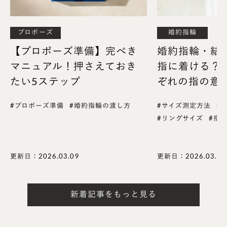
プロポーズ
婚約指輪
英語の月表記一覧
1月：January（Jan.）
【プロポーズ準備】完ぺき
婚約指輪・結
2月：February（Feb.）
マニュアル！押さえておき
指に着ける？
3月：March（Mar.）
たい5ステップ
ぞれの指の意
4月：April（Apr.）
#プロポーズ準備
#婚約指輪の渡し方
#サイズ測定方法
#
5月：May（May）
#リングサイズ
#指
6月：June（Jun.）
7月：July（Jul.）
8月：August（Aug.）
更新日：2026.03.09
更新日：2026.03.09
9月：September（Sep.）
10月：October（Oct.）
新着記事をもっと見る
11月：November（Nov.）
12月：December（Dec.）