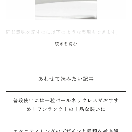
同じ意味を記すのに以下のような表現もできます。
続きを読む
from＜贈る方のイニシャル＞
dear＜受け取る方のイニシャル＞
あわせて読みたい記事
他にもプラスアルファの意味合いを込めた、このよう
な刻印もあります。
普段使いには一粒パールネックレスがおすす
め！ワンランク上の上品な装いに
＜イニシャル＞ ＆ ＜イニシャル＞
（いつまでも一緒にという願いを込めて）
＜イニシャル＞ et ＜イニシャル＞
エタニティリングのデザインと種類を徹底解