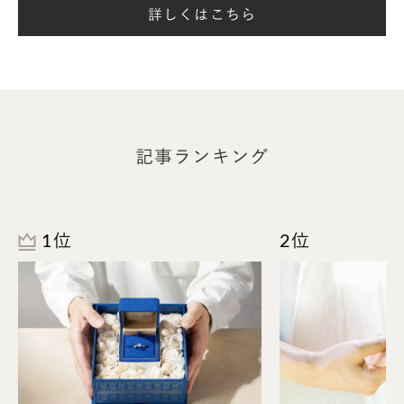
詳しくはこちら
イギリス式（2023年6月30日）
30th Jun.2023（スペース含め半角13文字）
30 Jun.2023（スペース含め半角12文字）
30/6/2020（半角9文字）
記事ランキング
英語で日付を刻印する場合は、様々な表記が使用でき
ます。月は上のように最初の「3文字＋ピリオド」の
形で省略することができます。日付は初めの3日は
1st、2nd、3rd、これより後にはthを付けますが、th
1位
2位
は省略することも可能です。
英語表記はアメリカ式とイギリス式でルールが異な
り、アメリカ式は月・日の順で記し、日の後にカンマ
を付けます。一方イギリス式は日・月の順で記し、日
の後のカンマは不要です。