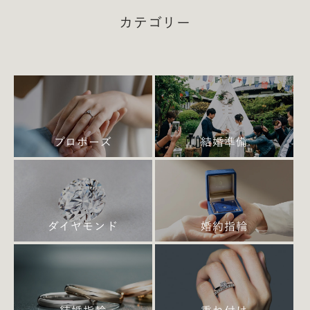
カテゴリー
外国語の方が短い刻印の中に多くの意味を持たせら
れるケースがあるので、字数制限で悩んだ時は、幅
広い外国語を候補に入れてみるのもおすすめです。
もちろん、全く逆の発想で、ストレートな想いを日
本語で刻印するのも素敵です。
プロポーズ
結婚準備
英語
I Do（誓います／半角4文字）
ダイヤモンド
婚約指輪
Love（愛／半角4文字）
xoxo（「ハグと頬へのキス」を表す／半角4文字）
Smile（笑顔／半角5文字）
Happy（幸せ／半角5文字）
Peace（平和／半角5文字）