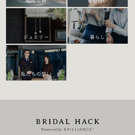
結婚指輪
重ね付け
Beloved（最愛の人／半角7文字）
Forever（永遠に／半角7文字）
With You（あなたともに／スペース含め半角8文字）
One Love（ただひとつの愛／スペース含め半角8文
ジュエリー
暮らし
字）
True Love（真実の愛／スペース含め半角8文字）
My Destiny（私の運命の人／スペース含め半角10文
字）
私たちの想い
Forevermore（永遠に／半角11文字）
Life Begins（人生の始まり／半角11文字）
Stand By Me（私のそばにいて／半角11文字）
Still a Spark（今でもときめいている／半角13文字）
Yours Forever（永遠にあなたのもの／半角13文字）
Destined to Be（こうなる運命だった／半角14文
字）