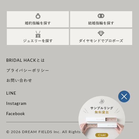
Eternally Yours（永遠にあなたのもの／半角15文
字）
Now and Forever（今も、そしてこれからも／半角
婚約指輪を探す
結婚指輪を探す
15文字）
Always with you（いつもあなたと一緒に／半角15
ジュエリーを探す
ダイヤモンドでプロポーズ
文字）
Happy ever after（ずっと幸せに／半角16文字）
BRIDAL HACKとは
All Ways, Always（いつも常に／半角16文字）
プライバシーポリシー
Adventure Awaits（冒険が待っている／半角16文
お問い合わせ
字）
LINE
My Life & My Love（あなたは私の人生であり愛／半
角17文字）
Instagram
More Than Anything（何よりも／半角18文字）
Facebook
Forever Begins＜記念日の日付＞ (永遠は＜この日＞
から始まった)
© 2026 DREAM FIELDS Inc. All Rights Reserved.