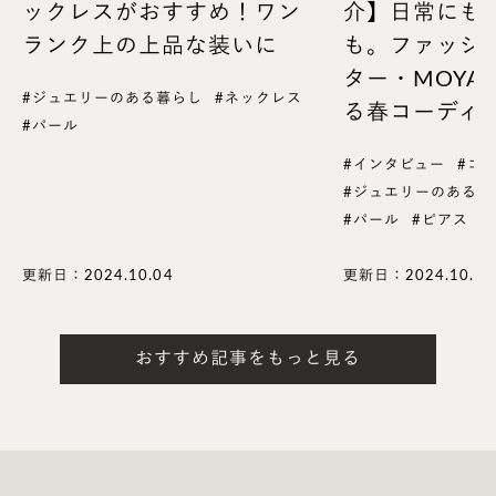
ックレスがおすすめ！ワン
介】日常にも
ますよ。
ランク上の上品な装いに
も。ファッシ
ター・MOYA
#ジュエリーのある暮らし
#ネックレス
る春コーディ
#パール
メッセージ
#インタビュー
#コ
#ジュエリーのある暮
婚約指輪に贈る人から贈られる人への気持ちを込め
#パール
#ピアス
たメッセージを、結婚指輪にお互いへの想いやこれ
からの人生で大切にしたいことを刻むのも素敵です。
更新日：2024.10.04
更新日：2024.10.04
日本語や英語だとストレートすぎてちょっと照れくさ
おすすめ記事をもっと見る
い…という方は、フランス語やイタリア語、スペイン
語、ラテン語、ハワイ語など、好きな国や二人にとっ
て思い出の国の言語をチョイスしたり、好きな響き
で選ぶのもいいですね。