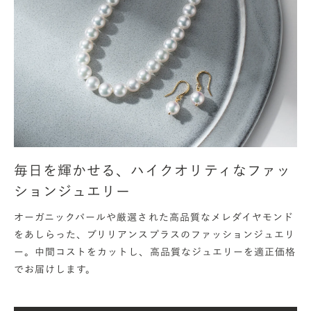
を思い出せる刻印です。
日付の表記には様々なバリエーションがあります。
西暦（2023年6月30日）
2023.6.30 （半角10文字）
元号（令和5年6月30日）
毎日を輝かせる、ハイクオリティなファッ
R5.6.30（半角7文字）
ションジュエリー
オーガニックパールや厳選された高品質なメレダイヤモンド
アメリカ式（2023年6月30日）
をあしらった、ブリリアンスプラスのファッションジュエリ
Jun. 30th, 2023（スペース含め半角15文字）
ー。中間コストをカットし、高品質なジュエリーを適正価格
Jun. 30, 2023（スペース含め半角13文字）
でお届けします。
6/30/2023（半角9文字）