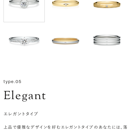
type.05
Elegant
エレガントタイプ
上品で優雅なデザインを好むエレガントタイプのあなたには、落