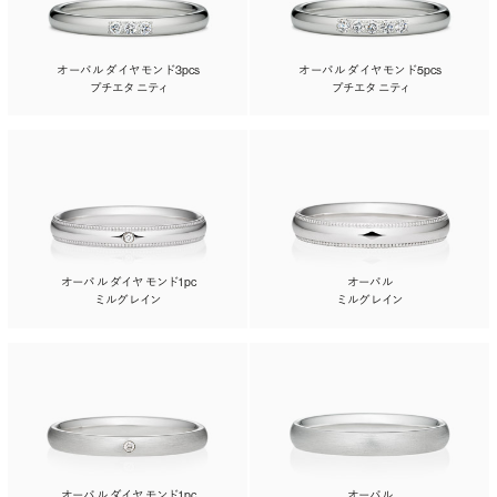
詳細を見る
詳細を見る
オーバル ダイヤモンド3pcs
オーバル ダイヤモンド5pcs
プチエタニティ
プチエタニティ
サンプルを借りる
サンプルを借りる
詳細を見る
詳細を見る
オーバル ダイヤモンド1pc
オーバル
ミルグレイン
ミルグレイン
サンプルを借りる
サンプルを借りる
詳細を見る
詳細を見る
オーバル ダイヤモンド1pc
オーバル