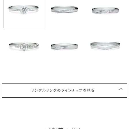
サンプルリングのラインナップを見る