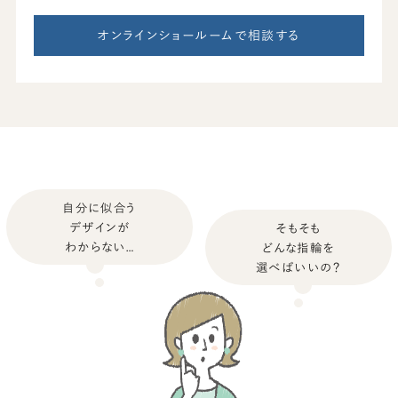
オンラインショールームで相談する
自分に似合う
デザインが
そもそも
わからない…
どんな指輪を
選べばいいの？