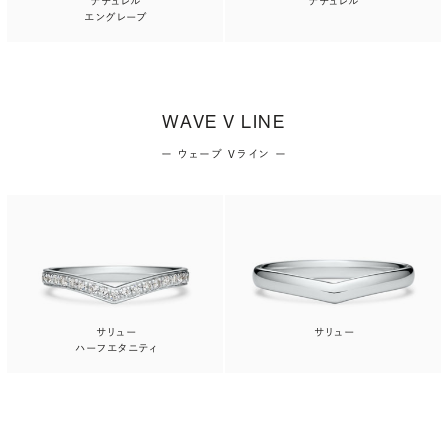
ナチュレル
ナチュレル
エングレーブ
サンプルを借りる
サンプルを借りる
WAVE V LINE
詳細を見る
詳細を見る
ー ウェーブ Vライン ー
サリュー
サリュー
ハーフエタニティ