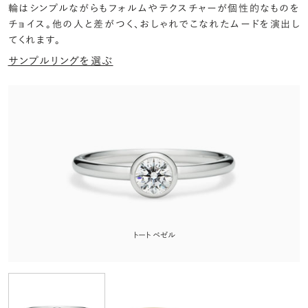
輪はシンプルながらもフォルムやテクスチャーが個性的なものを
サンプルを借りる
チョイス。他の人と差がつく、おしゃれでこなれたムードを演出し
てくれます。
詳細を見る
サンプルリングを選ぶ
トート ベゼル