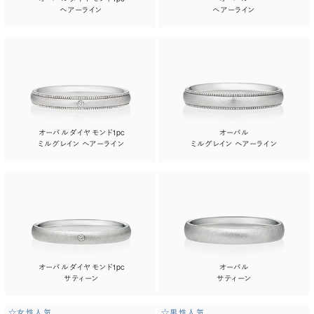
ヘアーライン
ヘアーライン
サンプルを借りる
サンプルを借りる
詳細を見る
詳細を見る
オーバル ダイヤモンド1pc
オーバル
ミルグレイン ヘアーライン
ミルグレイン ヘアーライン
サンプルを借りる
サンプルを借りる
詳細を見る
詳細を見る
オーバル ダイヤモンド1pc
オーバル
サティーン
サティーン
☆女性人気
☆男性人気