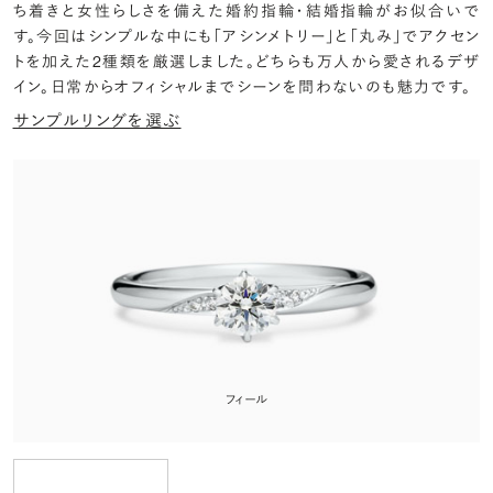
ち着きと女性らしさを備えた婚約指輪・結婚指輪がお似合いで
す。今回はシンプルな中にも「アシンメトリー」と「丸み」でアクセン
サンプルを借りる
トを加えた2種類を厳選しました。どちらも万人から愛されるデザ
イン。日常からオフィシャルまでシーンを問わないのも魅力です。
詳細を見る
サンプルリングを選ぶ
フィール