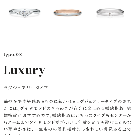
type.03
Luxury
ラグジュアリータイプ
華やかで高級感あるものに惹かれるラグジュアリータイプのあな
たには、ダイヤモンドのきらめきが存分に楽しめる婚約指輪・結
婚指輪がおすすめです。婚約指輪はどちらのタイプもセンターか
らアームまでダイヤモンドがぎっしり。年齢を経ても霞むことのな
サンプルを借りる
い華やかさは、一生ものの婚約指輪にふさわしい貫禄ある出で