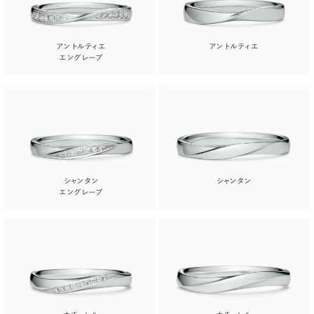
サンプルを借りる
サンプルを借りる
詳細を見る
詳細を見る
アントルティエ
アントルティエ
エングレーブ
サンプルを借りる
サンプルを借りる
詳細を見る
詳細を見る
シャンタン
シャンタン
エングレーブ