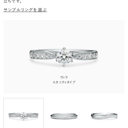
立ちです。
詳細を見る
サンプルリングを選ぶ
ヴィラ
エタニティタイプ