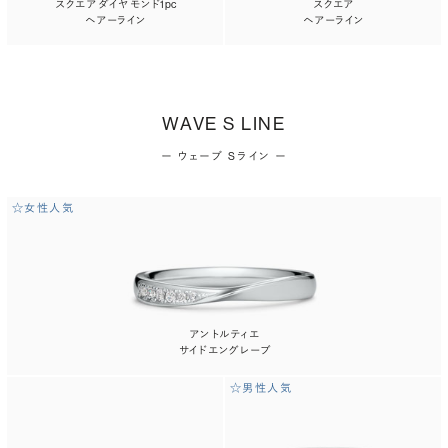
スクエア ダイヤモンド1pc
スクエア
ヘアーライン
ヘアーライン
サンプルを借りる
WAVE S LINE
詳細を見る
ー ウェーブ Sライン ー
☆女性人気
サンプルを借りる
サンプルを借りる
詳細を見る
詳細を見る
アントルティエ
サイドエングレーブ
☆男性人気