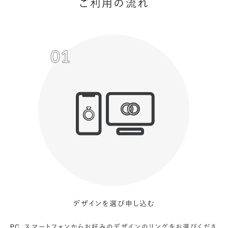
ご利用の流れ
デザインを選び申し込む
PC、スマートフォンからお好みのデザインのリングをお選びくださ