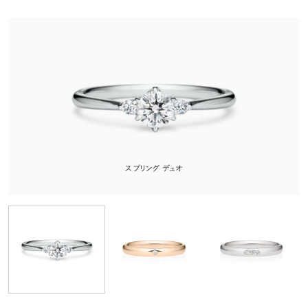
スプリング デュオ