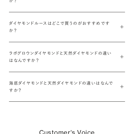
か？
のある日付にちなんだカラット数にする『アニバーサリーダイヤ
モンドや、ペアシェイプやエメラルドカットなどお相手の印象に
また、ブリリアンスプラスでジュエリーに仕立てた後には「リン
モンド』という選び方も人気です。
あったフォルムの一石をお選びいただくことも可能です。
・国内有数の多彩なラインナップ
グのサイズ直し」や「石の留め直し」など、商品ご購入後も末永く
ダイヤモンドルースはどこで買うのがおすすめです
種類、品質、価格に至るまで、あらゆる価値観に合う多様なダイ
愛用いただけるよう、充実したアフターケアサービスもご用意し
アニバーサリーダイヤモンドについて
ダイヤモンドでプロポーズについて
か？
ヤモンドをご用意しています。一般的な天然のラウンドシェイプ
ております。
だけでも3万個以上。選択肢が多いからこそ、お一人おひとりに
ダイヤモンドを購入する際には、次のような条件を満たすブラン
最適なご提案ができます。
※修理対象はブリリアンスプラスの商品のみとなります
また、ブリリアンスプラスではより華やかなダイヤモンドでのプ
ラボグロウンダイヤモンドと天然ダイヤモンドの違い
ドや店舗を選ぶことをおすすめします。
※商品の種類や状態などにより、サービスを承れない場合がご
ロポーズを叶えるために、オリジナルのギフトボックスの『サプ
はなんですか？
・業界の当たり前にとらわれない適正価格と透明性
ざいます。予めご了承ください
ライズボックス』もご用意しております。
・鑑定書が付属する
流通の上流からの仕入れ、余分な在庫を持たない取り組みなど
ラボグロウンダイヤモンドと天然のダイヤモンドの大きな違いは
大切なダイヤモンドだからこそ、鑑定書で品質を保証されている
で、従来のマージンの大半をカットし、ダイヤモンドの適正価格
サプライズボックスとは
アフターサービスについて
海底ダイヤモンドと天然ダイヤモンドの違いはなんで
「生み出される環境」と「生成されるまでにかかる時間」です。
ことは非常に重要です。鑑定書はブランドや店舗が独自に発行
を実現。一石ごとの価格・品質情報もすべて公開しています。
すか？
するものではなく、信頼のおける第三者鑑定機関によって発行
ラボグロウンダイヤモンドは研究所（ラボ）で生成され、必要とさ
されたものの方が、より安心感が高まります。
・婚約指輪・婚約ネックレスに留める一石を自分で選べる
天然ダイヤモンドは鉱山より採掘されます。一方でブリリアンス
れる期間は数週間です。対して天然のダイヤモンドは、長い年月
ダイヤモンド供給元のデータと直接繋がる独自の検索画面で、
プラスで取り扱っている海底ダイヤモンドは、鉱山から雨風など
をかけて地中で育まれたものです。
・保証がある
品質を細かく設定し検索が可能です。限られた候補から選ぶの
により削られたダイヤモンド原石が何千年もかけ海底までたど
万が一、鑑定書の内容が違っているなどした際に、返品や交換
ではなく、まだ誰も触れていないダイヤモンドから、品質も価格
り着き、それをプロのダイバーが採取します。
どちらも単一元素（炭素）で出来ているため、物理的にも光学的
Customer's Voice
が可能かも確認しておきたいポイントです。
も納得するあなただけの一石を探し婚約指輪・婚約ネックレス