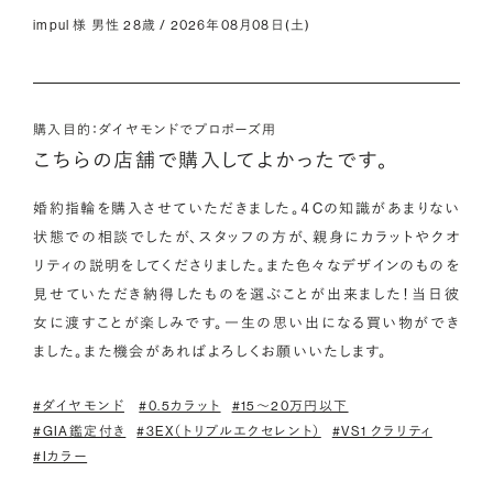
impul 様 男性 28歳 / 2026年08月08日(土)
購入目的：ダイヤモンドでプロポーズ用
こちらの店舗で購入してよかったです。
婚約指輪を購入させていただきました。４Cの知識があまりない
状態での相談でしたが、スタッフの方が、親身にカラットやクオ
リティの説明をしてくださりました。また色々なデザインのものを
見せていただき納得したものを選ぶことが出来ました！当日彼
女に渡すことが楽しみです。一生の思い出になる買い物ができ
ました。また機会があればよろしくお願いいたします。
#ダイヤモンド
#0.5カラット
#15〜20万円以下
#GIA鑑定付き
#3EX（トリプルエクセレント）
#VS1 クラリティ
#Iカラー