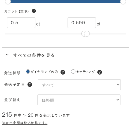
カラット
(重さ)
ct
ct
すべての条件を見る
クイック検索
ダイヤモンドのみ
セッティング
発送状態
ブランドで人気の品質
ダイヤモンドでプロポーズにおすすめ
発送予定日
カラー
(色)
並び替え
I
H
G
F
E
D
215
1~ 20
件中
件を表示しています
クラリティ
(透明度)
※表示金額は税込価格です。