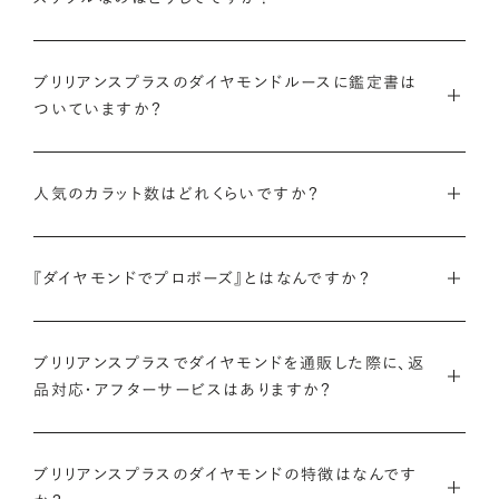
インターネットを活用し自社オンラインストアからお客様に直接
ブリリアンスプラスのダイヤモンドルースに鑑定書は
お届けすることで、中間マージンを大幅に省き、最適な価格と豊
ついていますか？
富なバリエーションを実現しています。
弊社サイトの
検索画面
すべてのダイヤモンドには、国内外の最
ご予算はそのままに、想像以上の品質のダイヤモンドを。特別な
人気のカラット数はどれくらいですか？
大手鑑定機関（第三者鑑定機関）が発行した鑑定書（ダイヤモン
想いを託すのにふさわしい高品質な輝きを、多くの方にご提供
ドグレーディングレポート）が付属します。
します。
ブリリアンスプラスでは、華やかな存在感と日常使いのしやす
『ダイヤモンドでプロポーズ』とはなんですか？
さを兼ね備えた0.300〜0.399カラットが人気ですが、最近で
さらに、ブリリアンスプラスでは自社で検査を実施し、独自に設
詳しくはこちら
は1.000カラット以上の存在感のあるダイヤモンドへの注目も
けた厳格な品質基準をクリアしたダイヤモンドのみをお届けい
ダイヤモンドのルース（裸石）だけでサプライズプロポーズをし、
高まっています。
たします。
ブリリアンスプラスでダイヤモンドを通販した際に、返
成功したらパートナーと一緒に婚約指輪やネックレスのデザイ
品対応・アフターサービスはありますか？
ンを選ぶ、新しいプロポーズの形です。
ブリリアンスプラスのダイヤモンド人気ランキングを見る
鑑定書について
ブリリアンスプラスでは安心してご購入いただけるように30日
ブリリアンスプラスでは豊富なバリエーションのダイヤモンドを
ブリリアンスプラスのダイヤモンドの特徴はなんです
間の返品保証を設けています。
また、ブリリアンスプラスではお相手のお誕生日など、思い入れ
ご用意しているため、思い出の日にちなんだカラット数のダイヤ