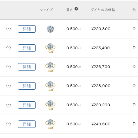
VS2
VS1
VVS2
VVS1
IF
FL
シェイプ
重さ
ダイヤのみ価格
色
カット
(輝き)
0.500
¥230,800
D
詳細
ct
Excellent
3EX
H&C EX
3EX H&C
0.500
¥235,400
D
詳細
ct
鑑定機関
米国宝石学会：GIA
中央宝石研究所：CGL
0.500
¥236,700
D
詳細
ct
研磨状態
対称性
VERY GOOD
VERY GOOD
0.500
¥238,000
D
詳細
ct
EXCELLENT
EXCELLENT
蛍光性
0.500
¥239,200
D
詳細
ct
NONE
FAINT
MEDIUM
STRONG
0.500
¥240,600
D
詳細
ct