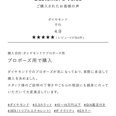
にも同じ特性を持っており、同等の輝きを放ちます。
をオーダーしていただけます。
ご購入されたお客様の声
海底ダイヤモンドは、環境負荷とスタッフの安全に配慮した採
・取り扱いの品質が希望と合っている
取方法が採用されている「地球と人へのやさしさ」そして「高い
ダイヤモンドの品質に正解はありません。すべてにおいて最高
詳しくはこちら
・鑑定書が付属
ダイヤモンド
希少性」が特徴です。
級の水準を求める方もいらっしゃれば、予算を最大限にいかす
平均
婚約指輪用のすべてのダイヤモンドに、国内外の信頼性の高い
4.9
ためにカラットなど特定の品質に重点を置き選びたい方もいら
鑑定機関が発行した鑑定書が付き、品質が保証されます。
また海底ダイヤモンドには品質鑑定書とは別に、ダイヤモンド
| レビュー(1784件)
っしゃいます。ブランドや店舗で扱っているダイヤモンドの品質
の採取場所が記載された独自の証明書が付属します。
範囲や選択の自由度が、ご自身の求めている方向性と合致して
・メレダイヤモンドまでブライダル品質
いることで、より満足度の高い決断ができるはずです。
婚約指輪にさらなる華やかさを添える小ぶりなダイヤモンドも、
購入目的：ダイヤモンドでプロポーズ用
詳しくはこちら
一般的にブライダルで使われる品質以上のもののみを厳選して
プロポーズ用で購入
・希望に寄り添う提案を受けられる
使用しています。輝きの違いをお楽しみください。
ただ売れ筋をおすすめするのではなく、ご自身の希望やニーズ
ダイヤモンドでのプロポーズが気になっており、実際に来店して
を踏まえて最適な提案をしてくれる店舗を選べると、心から納得
購入を決めました。

わたしたちのダイヤモンドについて
できるダイヤモンド選びにつながります。
スタッフ様のご説明の丁寧さやこちらの相談にも親身にのって
いただいて大変満足しています。
#ダイヤモンド
#0.3カラット
#10〜15万円以下
#GIA鑑定付き
#3EX（トリプルエクセレント）
#IF クラリティ
#Eカラー