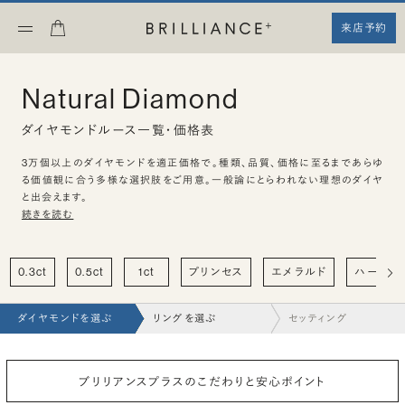
来店予約
Natural Diamond
ダイヤモンドルース一覧・価格表
3万個以上のダイヤモンドを適正価格で。種類、品質、価格に至るまであらゆ
る価値観に合う多様な選択肢をご用意。一般論にとらわれない理想のダイヤ
と出会えます。
続きを読む
0.3ct
0.5ct
1ct
プリンセス
エメラルド
ハート
ダイヤモンドを選ぶ
リングを選ぶ
セッティング
ブリリアンスプラスのこだわりと安心ポイント