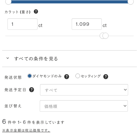
カラット
(重さ)
ct
ct
すべての条件を見る
クイック検索
ダイヤモンドのみ
セッティング
発送状態
ブランドで人気の品質
ダイヤモンドでプロポーズにおすすめ
発送予定日
カラー
(色)
並び替え
I
H
G
F
E
D
6
1~ 6
件中
件を表示しています
クラリティ
(透明度)
※表示金額は税込価格です。