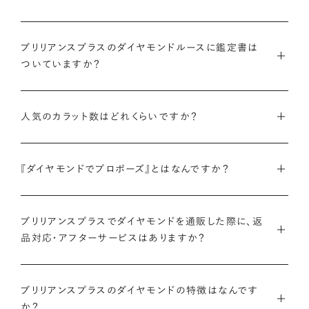
インターネットを活用し自社オンラインストアからお客様に直接
ブリリアンスプラスのダイヤモンドルースに鑑定書は
お届けすることで、中間マージンを大幅に省き、最適な価格と豊
ついていますか？
富なバリエーションを実現しています。
弊社サイトの
検索画面
すべてのダイヤモンドには、国内外の最
ご予算はそのままに、想像以上の品質のダイヤモンドを。特別な
人気のカラット数はどれくらいですか？
大手鑑定機関（第三者鑑定機関）が発行した鑑定書（ダイヤモン
想いを託すのにふさわしい高品質な輝きを、多くの方にご提供
ドグレーディングレポート）が付属します。
します。
ブリリアンスプラスでは、華やかな存在感と日常使いのしやす
『ダイヤモンドでプロポーズ』とはなんですか？
さを兼ね備えた0.300〜0.399カラットが人気ですが、最近で
さらに、ブリリアンスプラスでは自社で検査を実施し、独自に設
詳しくはこちら
は1.000カラット以上の存在感のあるダイヤモンドへの注目も
けた厳格な品質基準をクリアしたダイヤモンドのみをお届けい
ダイヤモンドのルース（裸石）だけでサプライズプロポーズをし、
高まっています。
たします。
ブリリアンスプラスでダイヤモンドを通販した際に、返
成功したらパートナーと一緒に婚約指輪やネックレスのデザイ
品対応・アフターサービスはありますか？
ンを選ぶ、新しいプロポーズの形です。
ブリリアンスプラスのダイヤモンド人気ランキングを見る
鑑定書について
ブリリアンスプラスでは安心してご購入いただけるように30日
ブリリアンスプラスでは豊富なバリエーションのダイヤモンドを
ブリリアンスプラスのダイヤモンドの特徴はなんです
間の返品保証を設けています。
また、ブリリアンスプラスではお相手のお誕生日など、思い入れ
ご用意しているため、思い出の日にちなんだカラット数のダイヤ
か？