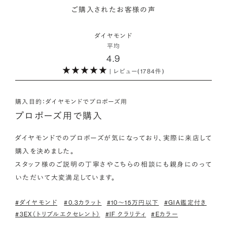
にも同じ特性を持っており、同等の輝きを放ちます。
をオーダーしていただけます。
ご購入されたお客様の声
海底ダイヤモンドは、環境負荷とスタッフの安全に配慮した採
・取り扱いの品質が希望と合っている
取方法が採用されている「地球と人へのやさしさ」そして「高い
ダイヤモンドの品質に正解はありません。すべてにおいて最高
詳しくはこちら
・鑑定書が付属
ダイヤモンド
希少性」が特徴です。
級の水準を求める方もいらっしゃれば、予算を最大限にいかす
平均
婚約指輪用のすべてのダイヤモンドに、国内外の信頼性の高い
4.9
ためにカラットなど特定の品質に重点を置き選びたい方もいら
鑑定機関が発行した鑑定書が付き、品質が保証されます。
また海底ダイヤモンドには品質鑑定書とは別に、ダイヤモンド
| レビュー(1784件)
っしゃいます。ブランドや店舗で扱っているダイヤモンドの品質
の採取場所が記載された独自の証明書が付属します。
範囲や選択の自由度が、ご自身の求めている方向性と合致して
・メレダイヤモンドまでブライダル品質
いることで、より満足度の高い決断ができるはずです。
婚約指輪にさらなる華やかさを添える小ぶりなダイヤモンドも、
購入目的：ダイヤモンドでプロポーズ用
詳しくはこちら
一般的にブライダルで使われる品質以上のもののみを厳選して
プロポーズ用で購入
・希望に寄り添う提案を受けられる
使用しています。輝きの違いをお楽しみください。
ただ売れ筋をおすすめするのではなく、ご自身の希望やニーズ
ダイヤモンドでのプロポーズが気になっており、実際に来店して
を踏まえて最適な提案をしてくれる店舗を選べると、心から納得
購入を決めました。

わたしたちのダイヤモンドについて
できるダイヤモンド選びにつながります。
スタッフ様のご説明の丁寧さやこちらの相談にも親身にのって
いただいて大変満足しています。
#ダイヤモンド
#0.3カラット
#10〜15万円以下
#GIA鑑定付き
#3EX（トリプルエクセレント）
#IF クラリティ
#Eカラー