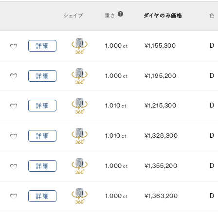
VS2
VS1
VVS2
VVS1
IF
FL
シェイプ
重さ
ダイヤのみ価格
色
カット
(輝き)
1.000
¥1,155,300
D
詳細
ct
Excellent
3EX
H&C EX
3EX H&C
1.000
¥1,195,200
D
詳細
ct
鑑定機関
米国宝石学会：GIA
中央宝石研究所：CGL
1.010
¥1,215,300
D
詳細
ct
研磨状態
対称性
VERY GOOD
VERY GOOD
1.010
¥1,328,300
D
詳細
ct
EXCELLENT
EXCELLENT
蛍光性
1.000
¥1,355,200
D
詳細
ct
NONE
FAINT
MEDIUM
STRONG
1.000
¥1,363,200
D
詳細
ct