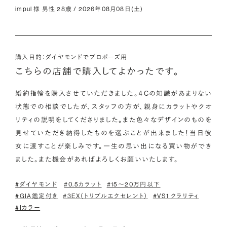
impul 様 男性 28歳 / 2026年08月08日(土)
購入目的：ダイヤモンドでプロポーズ用
こちらの店舗で購入してよかったです。
婚約指輪を購入させていただきました。４Cの知識があまりない
状態での相談でしたが、スタッフの方が、親身にカラットやクオ
リティの説明をしてくださりました。また色々なデザインのものを
見せていただき納得したものを選ぶことが出来ました！当日彼
女に渡すことが楽しみです。一生の思い出になる買い物ができ
ました。また機会があればよろしくお願いいたします。
#ダイヤモンド
#0.5カラット
#15〜20万円以下
#GIA鑑定付き
#3EX（トリプルエクセレント）
#VS1 クラリティ
#Iカラー