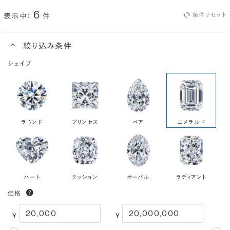
6
表示中：
件
条件リセット
絞り込み条件
シェイプ
ラウンド
プリンセス
ペア
エメラルド
ハート
クッション
オーバル
ラディアント
価格
¥
¥