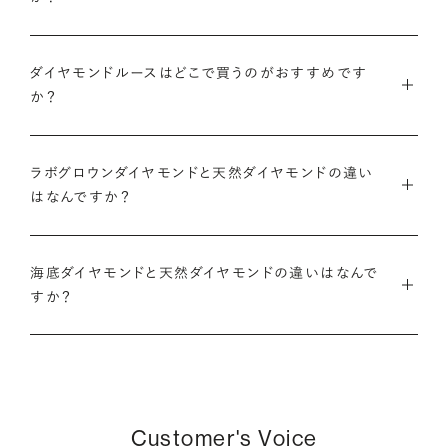
のある日付にちなんだカラット数にする『アニバーサリーダイヤ
モンドや、ペアシェイプやエメラルドカットなどお相手の印象に
また、ブリリアンスプラスでジュエリーに仕立てた後には「リン
モンド』という選び方も人気です。
あったフォルムの一石をお選びいただくことも可能です。
・国内有数の多彩なラインナップ
グのサイズ直し」や「石の留め直し」など、商品ご購入後も末永く
ダイヤモンドルースはどこで買うのがおすすめです
種類、品質、価格に至るまで、あらゆる価値観に合う多様なダイ
愛用いただけるよう、充実したアフターケアサービスもご用意し
アニバーサリーダイヤモンドについて
ダイヤモンドでプロポーズについて
か？
ヤモンドをご用意しています。一般的な天然のラウンドシェイプ
ております。
だけでも3万個以上。選択肢が多いからこそ、お一人おひとりに
ダイヤモンドを購入する際には、次のような条件を満たすブラン
最適なご提案ができます。
※修理対象はブリリアンスプラスの商品のみとなります
また、ブリリアンスプラスではより華やかなダイヤモンドでのプ
ラボグロウンダイヤモンドと天然ダイヤモンドの違い
ドや店舗を選ぶことをおすすめします。
※商品の種類や状態などにより、サービスを承れない場合がご
ロポーズを叶えるために、オリジナルのギフトボックスの『サプ
はなんですか？
・業界の当たり前にとらわれない適正価格と透明性
ざいます。予めご了承ください
ライズボックス』もご用意しております。
・鑑定書が付属する
流通の上流からの仕入れ、余分な在庫を持たない取り組みなど
ラボグロウンダイヤモンドと天然のダイヤモンドの大きな違いは
大切なダイヤモンドだからこそ、鑑定書で品質を保証されている
で、従来のマージンの大半をカットし、ダイヤモンドの適正価格
サプライズボックスとは
アフターサービスについて
海底ダイヤモンドと天然ダイヤモンドの違いはなんで
「生み出される環境」と「生成されるまでにかかる時間」です。
ことは非常に重要です。鑑定書はブランドや店舗が独自に発行
を実現。一石ごとの価格・品質情報もすべて公開しています。
すか？
するものではなく、信頼のおける第三者鑑定機関によって発行
ラボグロウンダイヤモンドは研究所（ラボ）で生成され、必要とさ
されたものの方が、より安心感が高まります。
・婚約指輪・婚約ネックレスに留める一石を自分で選べる
天然ダイヤモンドは鉱山より採掘されます。一方でブリリアンス
れる期間は数週間です。対して天然のダイヤモンドは、長い年月
ダイヤモンド供給元のデータと直接繋がる独自の検索画面で、
プラスで取り扱っている海底ダイヤモンドは、鉱山から雨風など
をかけて地中で育まれたものです。
・保証がある
品質を細かく設定し検索が可能です。限られた候補から選ぶの
により削られたダイヤモンド原石が何千年もかけ海底までたど
万が一、鑑定書の内容が違っているなどした際に、返品や交換
ではなく、まだ誰も触れていないダイヤモンドから、品質も価格
り着き、それをプロのダイバーが採取します。
どちらも単一元素（炭素）で出来ているため、物理的にも光学的
Customer's Voice
が可能かも確認しておきたいポイントです。
も納得するあなただけの一石を探し婚約指輪・婚約ネックレス