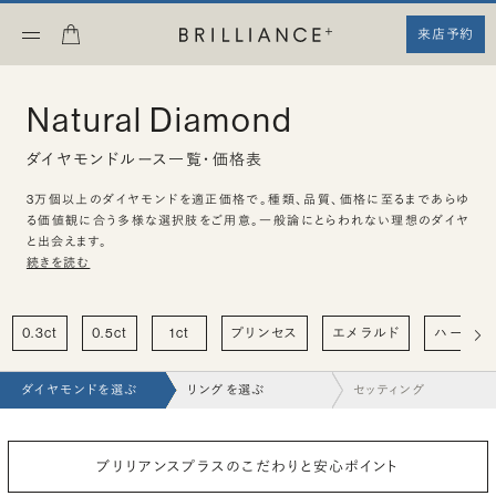
来店予約
Natural Diamond
ダイヤモンドルース一覧・価格表
3万個以上のダイヤモンドを適正価格で。種類、品質、価格に至るまであらゆ
る価値観に合う多様な選択肢をご用意。一般論にとらわれない理想のダイヤ
と出会えます。
続きを読む
0.3ct
0.5ct
1ct
プリンセス
エメラルド
ハート
ダイヤモンドを選ぶ
リングを選ぶ
セッティング
ブリリアンスプラスのこだわりと安心ポイント