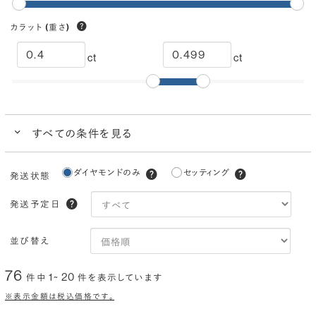
カラット
(重さ)
ct
ct
すべての条件を見る
クイック検索
ダイヤモンドのみ
セッティング
発送状態
ブランドで人気の品質
ダイヤモンドでプロポーズにおすすめ
発送予定日
カラー
(色)
並び替え
I
H
G
F
E
D
76
1~ 20
件中
件を表示しています
クラリティ
(透明度)
※表示金額は税込価格です。