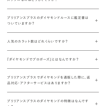
インターネットを活用し自社オンラインストアからお客様に直接
お届けすることで、中間マージンを大幅に省き、最適な価格と豊
ブリリアンスプラスのダイヤモンドルースに鑑定書は
ついていますか？
富なバリエーションを実現しています。
弊社サイトの
検索画面
すべてのダイヤモンドには、国内外の最
ご予算はそのままに、想像以上の品質のダイヤモンドを。特別な
大手鑑定機関（第三者鑑定機関）が発行した鑑定書（ダイヤモン
人気のカラット数はどれくらいですか？
想いを託すのにふさわしい高品質な輝きを、多くの方にご提供
ドグレーディングレポート）が付属します。
します。
ブリリアンスプラスでは、華やかな存在感と日常使いのしやす
さを兼ね備えた0.300〜0.399カラットが人気ですが、最近で
『ダイヤモンドでプロポーズ』とはなんですか？
さらに、ブリリアンスプラスでは自社で検査を実施し、独自に設
詳しくはこちら
は1.000カラット以上の存在感のあるダイヤモンドへの注目も
けた厳格な品質基準をクリアしたダイヤモンドのみをお届けい
ダイヤモンドのルース（裸石）だけでサプライズプロポーズをし、
高まっています。
たします。
成功したらパートナーと一緒に婚約指輪やネックレスのデザイ
ブリリアンスプラスでダイヤモンドを通販した際に、返
品対応・アフターサービスはありますか？
ンを選ぶ、新しいプロポーズの形です。
ブリリアンスプラスのダイヤモンド人気ランキングを見る
鑑定書について
ブリリアンスプラスでは安心してご購入いただけるように30日
ブリリアンスプラスでは豊富なバリエーションのダイヤモンドを
間の返品保証を設けています。
ブリリアンスプラスのダイヤモンドの特徴はなんです
また、ブリリアンスプラスではお相手のお誕生日など、思い入れ
ご用意しているため、思い出の日にちなんだカラット数のダイヤ