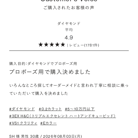
にも同じ特性を持っており、同等の輝きを放ちます。
をオーダーしていただけます。
ご購入されたお客様の声
海底ダイヤモンドは、環境負荷とスタッフの安全に配慮した採
・取り扱いの品質が希望と合っている
取方法が採用されている「地球と人へのやさしさ」そして「高い
ダイヤモンドの品質に正解はありません。すべてにおいて最高
詳しくはこちら
・鑑定書が付属
ダイヤモンド
希少性」が特徴です。
級の水準を求める方もいらっしゃれば、予算を最大限にいかす
平均
婚約指輪用のすべてのダイヤモンドに、国内外の信頼性の高い
4.9
ためにカラットなど特定の品質に重点を置き選びたい方もいら
鑑定機関が発行した鑑定書が付き、品質が保証されます。
また海底ダイヤモンドには品質鑑定書とは別に、ダイヤモンド
っしゃいます。ブランドや店舗で扱っているダイヤモンドの品質
| レビュー(1781件)
の採取場所が記載された独自の証明書が付属します。
範囲や選択の自由度が、ご自身の求めている方向性と合致して
・メレダイヤモンドまでブライダル品質
いることで、より満足度の高い決断ができるはずです。
婚約指輪にさらなる華やかさを添える小ぶりなダイヤモンドも、
購入目的：ダイヤモンドでプロポーズ用
詳しくはこちら
一般的にブライダルで使われる品質以上のもののみを厳選して
プロポーズ用で購入決めました
・希望に寄り添う提案を受けられる
使用しています。輝きの違いをお楽しみください。
ただ売れ筋をおすすめするのではなく、ご自身の希望やニーズ
いろんなところ探してオーダーメイドと言われ丁寧に相談に乗っ
を踏まえて最適な提案をしてくれる店舗を選べると、心から納得
ていただいて購入を決めました
わたしたちのダイヤモンドについて
できるダイヤモンド選びにつながります。
#ダイヤモンド
#0.2カラット
#5〜10万円以下
#3EX H&C（トリプルエクセレント ハートアンドキューピッド）
#VS1 クラリティ
#Eカラー
SH 様 男性 30歳 / 2026年08月03日(月)