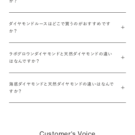
か？
のある日付にちなんだカラット数にする『アニバーサリーダイヤ
モンドや、ペアシェイプやエメラルドカットなどお相手の印象に
また、ブリリアンスプラスでジュエリーに仕立てた後には「リン
モンド』という選び方も人気です。
あったフォルムの一石をお選びいただくことも可能です。
・国内有数の多彩なラインナップ
グのサイズ直し」や「石の留め直し」など、商品ご購入後も末永く
種類、品質、価格に至るまで、あらゆる価値観に合う多様なダイ
ダイヤモンドルースはどこで買うのがおすすめです
愛用いただけるよう、充実したアフターケアサービスもご用意し
アニバーサリーダイヤモンドについて
ダイヤモンドでプロポーズについて
か？
ヤモンドをご用意しています。一般的な天然のラウンドシェイプ
ております。
だけでも3万個以上。選択肢が多いからこそ、お一人おひとりに
ダイヤモンドを購入する際には、次のような条件を満たすブラン
最適なご提案ができます。
※修理対象はブリリアンスプラスの商品のみとなります
また、ブリリアンスプラスではより華やかなダイヤモンドでのプ
ドや店舗を選ぶことをおすすめします。
ラボグロウンダイヤモンドと天然ダイヤモンドの違い
※商品の種類や状態などにより、サービスを承れない場合がご
ロポーズを叶えるために、オリジナルのギフトボックスの『サプ
はなんですか？
・業界の当たり前にとらわれない適正価格と透明性
ざいます。予めご了承ください
ライズボックス』もご用意しております。
・鑑定書が付属する
流通の上流からの仕入れ、余分な在庫を持たない取り組みなど
ラボグロウンダイヤモンドと天然のダイヤモンドの大きな違いは
大切なダイヤモンドだからこそ、鑑定書で品質を保証されている
で、従来のマージンの大半をカットし、ダイヤモンドの適正価格
サプライズボックスとは
アフターサービスについて
「生み出される環境」と「生成されるまでにかかる時間」です。
海底ダイヤモンドと天然ダイヤモンドの違いはなんで
ことは非常に重要です。鑑定書はブランドや店舗が独自に発行
を実現。一石ごとの価格・品質情報もすべて公開しています。
すか？
するものではなく、信頼のおける第三者鑑定機関によって発行
ラボグロウンダイヤモンドは研究所（ラボ）で生成され、必要とさ
されたものの方が、より安心感が高まります。
・婚約指輪・婚約ネックレスに留める一石を自分で選べる
天然ダイヤモンドは鉱山より採掘されます。一方でブリリアンス
れる期間は数週間です。対して天然のダイヤモンドは、長い年月
ダイヤモンド供給元のデータと直接繋がる独自の検索画面で、
プラスで取り扱っている海底ダイヤモンドは、鉱山から雨風など
をかけて地中で育まれたものです。
・保証がある
品質を細かく設定し検索が可能です。限られた候補から選ぶの
により削られたダイヤモンド原石が何千年もかけ海底までたど
万が一、鑑定書の内容が違っているなどした際に、返品や交換
ではなく、まだ誰も触れていないダイヤモンドから、品質も価格
り着き、それをプロのダイバーが採取します。
どちらも単一元素（炭素）で出来ているため、物理的にも光学的
が可能かも確認しておきたいポイントです。
Customer's Voice
も納得するあなただけの一石を探し婚約指輪・婚約ネックレス