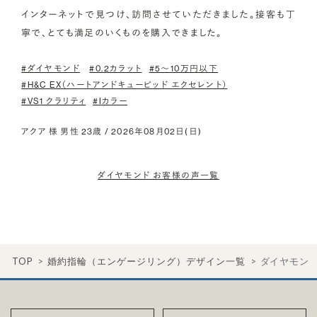
インターネットで見つけ、訪問させていただきました。接客も丁
寧で、とても満足のいくものを購入できました。
#ダイヤモンド
#0.2カラット
#5〜10万円以下
#H&C EX（ハートアンドキューピッド エクセレント）
#VS1 クラリティ
#Iカラー
アクア 様 男性 23歳 / 2026年08月02日(日)
ダイヤモンド お客様の声一覧
TOP
婚約指輪（エンゲージリング）デザイン一覧
ダイヤモン