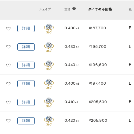
VS2
VS1
VVS2
VVS1
IF
FL
シェイプ
重さ
ダイヤのみ価格
色
カット
(輝き)
0.400
¥187,700
E
詳細
ct
Excellent
3EX
H&C EX
3EX H&C
0.430
¥195,700
E
詳細
ct
鑑定機関
米国宝石学会：GIA
中央宝石研究所：CGL
0.440
¥196,600
E
詳細
ct
研磨状態
対称性
VERY GOOD
VERY GOOD
0.400
¥197,400
E
詳細
ct
EXCELLENT
EXCELLENT
蛍光性
0.410
¥205,500
E
詳細
ct
NONE
FAINT
MEDIUM
STRONG
0.420
¥205,900
E
詳細
ct