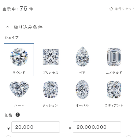
76
表示中：
件
条件リセット
絞り込み条件
シェイプ
ラウンド
プリンセス
ペア
エメラルド
ハート
クッション
オーバル
ラディアント
価格
¥
¥