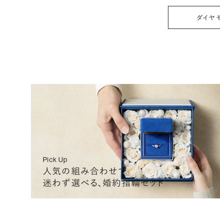
0.300
F
IF
EXCELLENT
G
ダイヤ
0.300
F
IF
EXCELLENT
G
0.300
F
IF
EXCELLENT
G
0.300
F
IF
EXCELLENT
G
Pick Up
人気の組み合わせで
迷わず選べる、婚約指輪セット