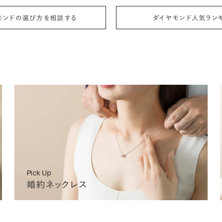
IA
NONE
2026/08/26 (水)〜
2026/09/10(木)〜
¥126,
モンドの選び方を相談する
ダイヤモンド人気ラン
IA
NONE
2026/08/26 (水)〜
2026/09/10(木)〜
¥126,
IA
NONE
2026/08/26 (水)〜
2026/09/10(木)〜
¥126,
IA
NONE
2026/08/26 (水)〜
2026/09/10(木)〜
¥126,
L
o
a
d
i
n
Pick Up
g
婚約ネックレス
.
.
.