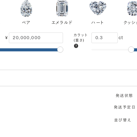
ス
ペア
エメラルド
ハート
クッシ
カラット
¥
ct
(重さ)
モンドでプロポーズにおすすめ
発送状態
カット
VVS1
IF
FL
Excellent
発送予定日
(輝き)
内包物
ほぼ無傷
無傷
エクセレント
並び替え
鑑定機関
米国宝石学会：GIA
F
E
D
無色