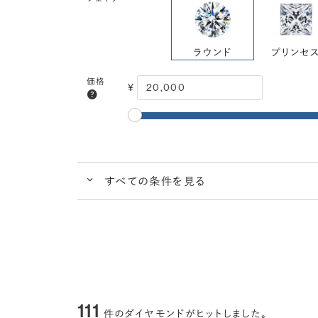
ラウンド
プリンセ
価格
¥
すべての条件を見る
クイック検索
ブランドで人気の品質
ダイヤ
クラリティ
VS2
VS1
VVS2
(透明度)
ごくわずかな内包物
ごくごくわずかな
カラー
I
H
G
(色)
111
件のダイヤモンドがヒットしました。
ほぼ無色