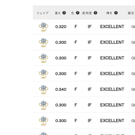
シェイプ
重さ
色
透明度
輝き
鑑定
研磨状態
VERY GOOD
EXCELLENT
0.320
F
IF
EXCELLENT
G
NONE
FAINT
MEDIUM
蛍光性
0.300
F
IF
EXCELLENT
G
0.300
F
IF
EXCELLENT
G
0.300
F
IF
EXCELLENT
G
0.340
F
IF
EXCELLENT
G
0.300
F
IF
EXCELLENT
G
0.300
F
IF
EXCELLENT
G