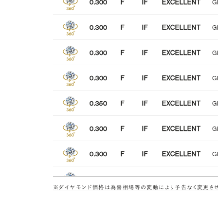
0.300
F
IF
EXCELLENT
G
0.300
F
IF
EXCELLENT
G
0.300
F
IF
EXCELLENT
G
0.300
F
IF
EXCELLENT
G
0.350
F
IF
EXCELLENT
G
0.300
F
IF
EXCELLENT
G
0.300
F
IF
EXCELLENT
G
0.300
F
IF
EXCELLENT
G
※ダイヤモンド価格は為替相場等の変動により予告なく変更させ
0.300
F
IF
EXCELLENT
G