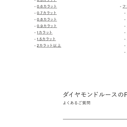
-
-
0.6カラット
フ
-
-
0.7カラット
-
-
0.8カラット
-
-
0.9カラット
-
-
1カラット
-
-
1.5カラット
-
-
2カラット以上
-
ダイヤモンドルースのF
よくあるご質問