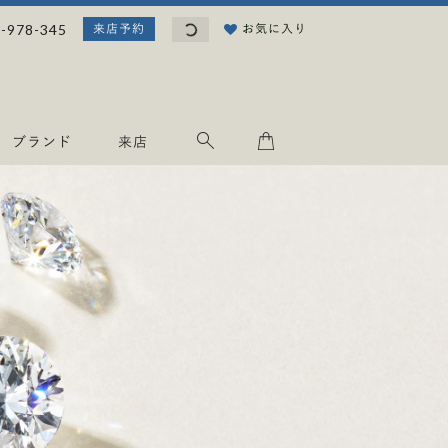
読
-978-345
お気に入り
来店予約
み
込
み
中
.
ブランド
来店
.
.