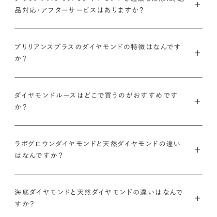
品対応・アフターサービスはありますか？
ンを選ぶ、新しいプロポーズの形です。
ブリリアンスプラスのダイヤモンド人気ランキングを見る
鑑定書について
ブリリアンスプラスでは安心してご購入いただけるように30日
ブリリアンスプラスでは豊富なバリエーションのダイヤモンドを
間の返品保証を設けています。
ブリリアンスプラスのダイヤモンドの特徴はなんです
また、ブリリアンスプラスではお相手のお誕生日など、思い入れ
ご用意しているため、思い出の日にちなんだカラット数のダイヤ
か？
のある日付にちなんだカラット数にする『アニバーサリーダイヤ
モンドや、ペアシェイプやエメラルドカットなどお相手の印象に
また、ブリリアンスプラスでジュエリーに仕立てた後には「リン
モンド』という選び方も人気です。
あったフォルムの一石をお選びいただくことも可能です。
・国内有数の多彩なラインナップ
グのサイズ直し」や「石の留め直し」など、商品ご購入後も末永く
種類、品質、価格に至るまで、あらゆる価値観に合う多様なダイ
ダイヤモンドルースはどこで買うのがおすすめです
愛用いただけるよう、充実したアフターケアサービスもご用意し
アニバーサリーダイヤモンドについて
ダイヤモンドでプロポーズについて
か？
ヤモンドをご用意しています。一般的な天然のラウンドシェイプ
ております。
だけでも3万個以上。選択肢が多いからこそ、お一人おひとりに
ダイヤモンドを購入する際には、次のような条件を満たすブラン
最適なご提案ができます。
※修理対象はブリリアンスプラスの商品のみとなります
また、ブリリアンスプラスではより華やかなダイヤモンドでのプ
ドや店舗を選ぶことをおすすめします。
ラボグロウンダイヤモンドと天然ダイヤモンドの違い
※商品の種類や状態などにより、サービスを承れない場合がご
ロポーズを叶えるために、オリジナルのギフトボックスの『サプ
はなんですか？
・業界の当たり前にとらわれない適正価格と透明性
ざいます。予めご了承ください
ライズボックス』もご用意しております。
・鑑定書が付属する
流通の上流からの仕入れ、余分な在庫を持たない取り組みなど
ラボグロウンダイヤモンドと天然のダイヤモンドの大きな違いは
大切なダイヤモンドだからこそ、鑑定書で品質を保証されている
で、従来のマージンの大半をカットし、ダイヤモンドの適正価格
サプライズボックスとは
アフターサービスについて
「生み出される環境」と「生成されるまでにかかる時間」です。
海底ダイヤモンドと天然ダイヤモンドの違いはなんで
ことは非常に重要です。鑑定書はブランドや店舗が独自に発行
を実現。一石ごとの価格・品質情報もすべて公開しています。
すか？
するものではなく、信頼のおける第三者鑑定機関によって発行