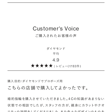
ラボグロウンダイヤモンドは研究所（ラボ）で生成され、必要とさ
されたものの方が、より安心感が高まります。
・婚約指輪・婚約ネックレスに留める一石を自分で選べる
天然ダイヤモンドは鉱山より採掘されます。一方でブリリアンス
れる期間は数週間です。対して天然のダイヤモンドは、長い年月
ダイヤモンド供給元のデータと直接繋がる独自の検索画面で、
プラスで取り扱っている海底ダイヤモンドは、鉱山から雨風など
をかけて地中で育まれたものです。
・保証がある
品質を細かく設定し検索が可能です。限られた候補から選ぶの
により削られたダイヤモンド原石が何千年もかけ海底までたど
万が一、鑑定書の内容が違っているなどした際に、返品や交換
ではなく、まだ誰も触れていないダイヤモンドから、品質も価格
り着き、それをプロのダイバーが採取します。
どちらも単一元素（炭素）で出来ているため、物理的にも光学的
が可能かも確認しておきたいポイントです。
Customer's Voice
も納得するあなただけの一石を探し婚約指輪・婚約ネックレス
にも同じ特性を持っており、同等の輝きを放ちます。
をオーダーしていただけます。
ご購入されたお客様の声
海底ダイヤモンドは、環境負荷とスタッフの安全に配慮した採
・取り扱いの品質が希望と合っている
取方法が採用されている「地球と人へのやさしさ」そして「高い
ダイヤモンドの品質に正解はありません。すべてにおいて最高
詳しくはこちら
・鑑定書が付属
ダイヤモンド
希少性」が特徴です。
級の水準を求める方もいらっしゃれば、予算を最大限にいかす
平均
婚約指輪用のすべてのダイヤモンドに、国内外の信頼性の高い
4.9
ためにカラットなど特定の品質に重点を置き選びたい方もいら
鑑定機関が発行した鑑定書が付き、品質が保証されます。
また海底ダイヤモンドには品質鑑定書とは別に、ダイヤモンド
っしゃいます。ブランドや店舗で扱っているダイヤモンドの品質
| レビュー(1783件)
の採取場所が記載された独自の証明書が付属します。
範囲や選択の自由度が、ご自身の求めている方向性と合致して
・メレダイヤモンドまでブライダル品質
いることで、より満足度の高い決断ができるはずです。
婚約指輪にさらなる華やかさを添える小ぶりなダイヤモンドも、
購入目的：ダイヤモンドでプロポーズ用
詳しくはこちら
一般的にブライダルで使われる品質以上のもののみを厳選して
こちらの店舗で購入してよかったです。
・希望に寄り添う提案を受けられる
使用しています。輝きの違いをお楽しみください。
ただ売れ筋をおすすめするのではなく、ご自身の希望やニーズ
婚約指輪を購入させていただきました。４Cの知識があまりない
を踏まえて最適な提案をしてくれる店舗を選べると、心から納得
状態での相談でしたが、スタッフの方が、親身にカラットやクオ
わたしたちのダイヤモンドについて
できるダイヤモンド選びにつながります。
リティの説明をしてくださりました。また色々なデザインのものを