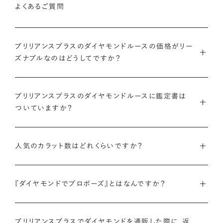
よくあるご質問
ブリリアンスプラスのダイヤモンドルースの価格がリー
ズナブルなのはどうしてですか？
インターネットを活用し自社オンラインストアからお客様に直接
お届けすることで、中間マージンを大幅に省き、最適な価格と豊
ブリリアンスプラスのダイヤモンドルースに鑑定書は
ついていますか？
富なバリエーションを実現しています。
弊社サイトの
検索画面
すべてのダイヤモンドには、国内外の最
ご予算はそのままに、想像以上の品質のダイヤモンドを。特別な
大手鑑定機関（第三者鑑定機関）が発行した鑑定書（ダイヤモン
人気のカラット数はどれくらいですか？
想いを託すのにふさわしい高品質な輝きを、多くの方にご提供
ドグレーディングレポート）が付属します。
します。
ブリリアンスプラスでは、華やかな存在感と日常使いのしやす
さを兼ね備えた0.300〜0.399カラットが人気ですが、最近で
『ダイヤモンドでプロポーズ』とはなんですか？
さらに、ブリリアンスプラスでは自社で検査を実施し、独自に設
詳しくはこちら
は1.000カラット以上の存在感のあるダイヤモンドへの注目も
けた厳格な品質基準をクリアしたダイヤモンドのみをお届けい
ダイヤモンドのルース（裸石）だけでサプライズプロポーズをし、
高まっています。
たします。
成功したらパートナーと一緒に婚約指輪やネックレスのデザイ
ブリリアンスプラスでダイヤモンドを通販した際に、返