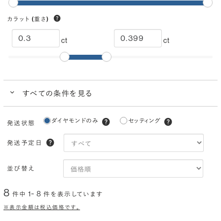
カラット
(重さ)
ct
ct
すべての条件を見る
クイック検索
ダイヤモンドのみ
セッティング
発送状態
ブランドで人気の品質
ダイヤモンドでプロポーズにおすすめ
発送予定日
カラー
(色)
並び替え
I
H
G
F
E
D
8
1~ 8
件中
件を表示しています
クラリティ
(透明度)
※表示金額は税込価格です。