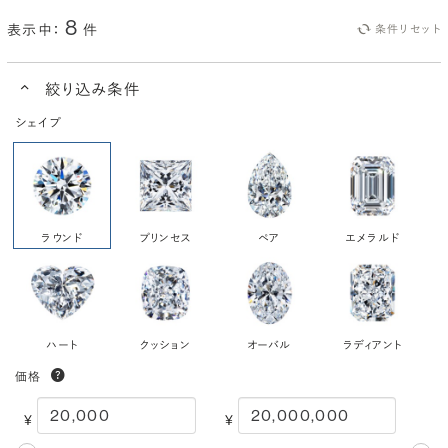
8
表示中：
件
条件リセット
絞り込み条件
シェイプ
ラウンド
プリンセス
ペア
エメラルド
ハート
クッション
オーバル
ラディアント
価格
¥
¥