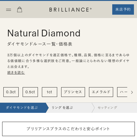
来店予約
Natural Diamond
ダイヤモンドルース一覧・価格表
3万個以上のダイヤモンドを適正価格で。種類、品質、価格に至るまであらゆ
る価値観に合う多様な選択肢をご用意。一般論にとらわれない理想のダイヤ
と出会えます。
続きを読む
0.3ct
0.5ct
1ct
プリンセス
エメラルド
ハート
ダイヤモンドを選ぶ
リングを選ぶ
セッティング
ブリリアンスプラスのこだわりと安心ポイント