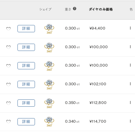
VS2
VS1
VVS2
VVS1
IF
FL
シェイプ
重さ
ダイヤのみ価格
色
カット
(輝き)
0.300
¥94,400
I
詳細
ct
Excellent
3EX
H&C EX
3EX H&C
0.300
¥100,000
I
詳細
ct
鑑定機関
米国宝石学会：GIA
中央宝石研究所：CGL
0.300
¥100,000
I
詳細
ct
研磨状態
対称性
VERY GOOD
VERY GOOD
0.300
¥102,100
I
詳細
ct
EXCELLENT
EXCELLENT
蛍光性
0.350
¥112,800
I
詳細
ct
NONE
FAINT
MEDIUM
STRONG
0.340
¥114,700
I
詳細
ct