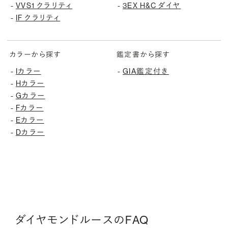
-
VVS1 クラリティ
-
3EX H&C ダイヤ
-
IF クラリティ
カラーから探す
鑑定書から探す
-
Iカラー
-
GIA鑑定付き
-
Hカラー
-
Gカラー
-
Fカラー
-
Eカラー
-
Dカラー
ダイヤモンドルースのFAQ